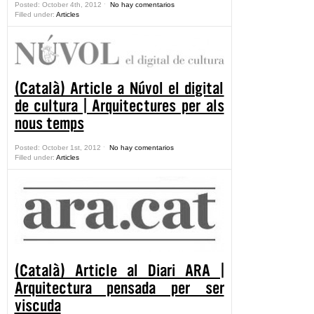
Posted: October 4th, 2012 ˑ
No hay comentarios
Filled under:
Articles
(Català) Article a Núvol el digital
de cultura | Arquitectures per als
nous temps
Posted: October 1st, 2012 ˑ
No hay comentarios
Filled under:
Articles
(Català) Article al Diari ARA |
Arquitectura pensada per ser
viscuda