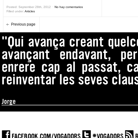
Posted: September 28th, 2012 ˑ
No hay comentarios
Filled under:
Articles
Previous page
"Qui avança creant quelc
avançant endavant, pe
enrere cap al passat, ca
reinventar les seves clau
Jorge
FACEBOOK.COM/VOGADORS
#VOGADORS
R