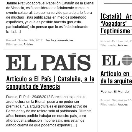
Jaume Prat Vogadors, el Pabellón Catalán de la Bienal
de Venecia, está considerado oficialmente como un
evento colateral. Lo que ha servido para dejarlo fuera
(Català) Ar
de muchas listas publicadas en medios sobretodo
‘Vogadors
españoles, ya que es posible hacerlo (por esta
particularidad) sin pensar que lo estás boicoteando.
l’optimisme 
En la […]
Posted: October 9th, 2012 ˑ
No hay comentarios
Posted: October 3rd, 
Filled under:
Articles
Filled under:
Articles
Artículo en
Artículo a El País | Cataluña, a la
de la arquit
conquista de Venecia
Fuente: El Mundo
Fuente: El País. 29/08/2012 Barcelona exporta su
Posted: September 30
arquitectura en la Bienal, pese a no poder ser
Filled under:
Articles
premiada. “La arquitectura es el principal activo de
Barcelona y no me refiero solo al patrimonio. Durante
años hemos podido trabajar en nuestro país, pero
ahora que la situación impone salir, nos estamos
dando cuenta de que podemos exportar […]